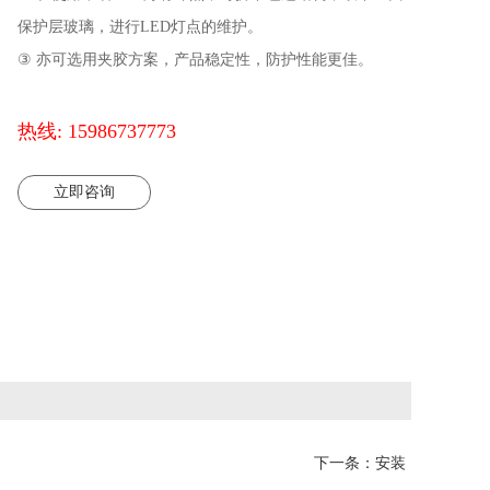
保护层玻璃，进行LED灯点的维护。
③ 亦可选用夹胶方案，产品稳定性，防护性能更佳。
透明一体化显示
热线: 15986737773
让晶莹剔透的幕墙玻璃
从此变身
立即咨询
广告投放的新渠道
下一条：
安装